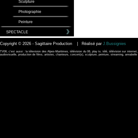
Sculpture
Photographie
Peinture
SPECTACLE
Copyright © 2026 - Sagittaire Production | Réalisé par
J.Bussignies
TV06, c'est aussi : la télevision des Alpes-Maritimes, télévision du 06, play tv, télé, télévision sur internet,
audiovisuelle, production de films, artistes, chanteurs, concert(s), sculpture, peinture, streaming, annabel