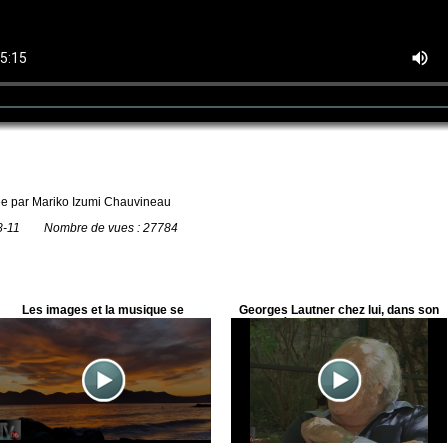
tée par Mariko Izumi Chauvineau
-08-11 Nombre de vues : 27784
Les images et la musique se
Georges Lautner chez lui, dans son
confondent
moulin à Grasse au milieu des ses
amis